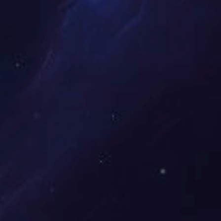
testament to their个人实力与毅力，也将推动整个搏击行业的发展进程，让
进球
现代的多维视角