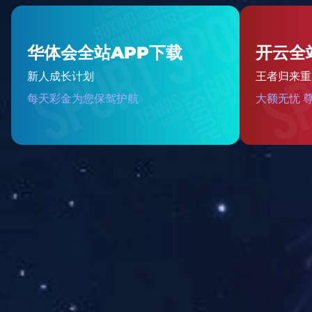
嘴炮麦格雷戈对决拳坛传奇挑战者的巅峰
2025-08-13 08:35:39
在拳击和综合格斗的世界中，嘴炮麦格雷戈以
这场巅峰之战，更是将他与拳坛传奇挑战者之
位顶尖选手之间智慧、技巧与勇气的全面比拼
观众期待四个方面深入探讨这场被广泛关注的
1、麦格雷戈的战斗风格
嘴炮麦格雷戈以其独特且极具侵略性的战斗风
并给予对手沉重打击。作为一名优秀的综合格
的水平，使得他的攻击方式多样化。
此外，麦格雷戈擅长心理战，他常常通过言语
期间，他总能巧妙地利用媒体平台制造话题，
上风。