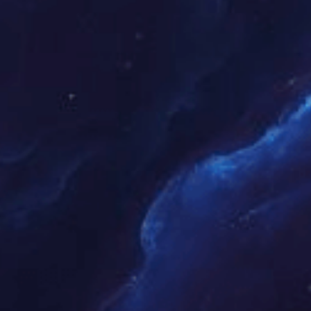
人们纷纷表达自己对于此次巅峰之战的期待。在社交媒体上，各
准的打击能力可以轻松取胜，也有人则坚信传奇挑战者凭借丰富
满热情。我相信许多人都会聚集于酒吧或家中，与朋友共同观看
产品，如周边商品和赛事纪念品也随之进入市场，为粉丝们提供
来更高水平、更精彩绝伦、更难忘的人生体验。这是属于他们，
”的巅峰之战，将是一场集技术、策略与心理博弈于一身的重要
碰撞出火花。在这个激动人心的时候，我们既要关注比赛本身，
发展的潜在影响。