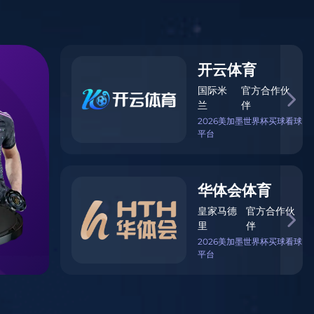
立即预约
联系米兰体育平台