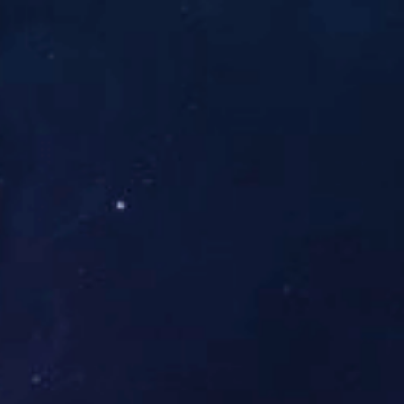
最新资讯
2026-01-09 21:16:45
最佳世界杯足球明星评选揭晓谁将
成为历史上的传奇球员
2026-01-04 17:00:12
广州羽毛球队在大师赛中的个人能
力分析与表现评估
2025-12-25 04:00:42
武汉篮球队的意识提升与团队凝聚
力探讨聚焦篮球发展新方向
用各种
来的巅
2025-12-24 10:18:30
足球明星与球队的精彩瞬间绘画作
品展示与欣赏
凭借扎
2025-12-23 17:01:03
武汉足球队的奋斗历程与洲际杯荣