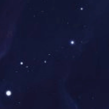
苛刻的追求。他历经岁月洗礼，不断打磨自己的技能，以确保每
成为当前拳坛最具威胁性的选手之一，对于任何对手来说都是一
好的心理素质。在关键时刻，他能够保持冷静，并作出最优决策
，因此观众们也对此次较量充满期待，希望看到他如何应对嘴炮
满期待。从商业角度看，此次赛事注定会创造巨大的经济效益。
，无疑是市场上一场不容错过的重要盛事。
较量必将激烈非凡。双方各自拥有独特优势，使得这场比赛成为
如何，他们都将在擂台上奉献一场精彩绝伦的表演，为观众带来
的连锁反应。如果嘴炮麦克雷戈获胜，将进一步巩固其在综合搏
业生涯增添浓墨重彩的一笔。因此，不论结果如何，此次大战都