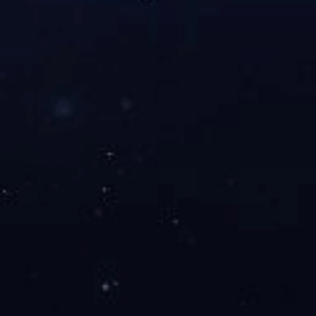
Copyright ©
米兰体育官方网站
.