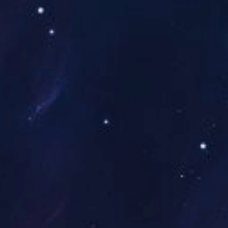
应能力。他能够根据不同对手调整自己的战略，在比赛中灵活运
刃有余。因此，这种多元化且富有攻击性的风格无疑会给即将到
他曾在多个重要赛事中取得辉煌成绩，被誉为拳坛的一代宗师。
中积累了大量荣誉，也赢得了无数赞誉。