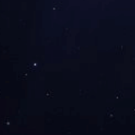
台、登陆、官网、二十四小时专属
客服在线服务!全球最安全,最信誉,最
集团
公平的平台运营商!
联系
电话: 15627833534
邮箱: hcgvcsqo@outlook.com