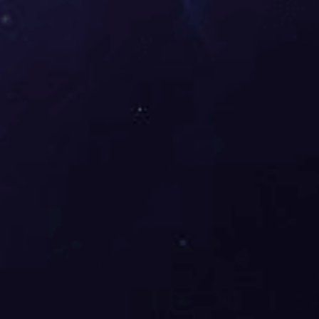
结一致
者共同
机遇的
似问题