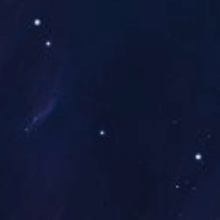
关于控制权和利益分配的问题愈加明显。珍妮虽然在表面上展现
为即将爆发的法律纠纷奠定了基础。
任董事长，被其中一位亲属提起诉讼。这位亲属指控她在管理球
若成立，将对珍妮及其管理团队造成严重打击，也让外界开始质