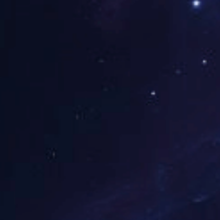
与发展方向。
米兰体育平台
4、未来可能的发展趋势
随着诉讼进程的发展，各方都在积极寻找解决
庭协商，都需要谨慎处理，因为任何一步棋都
可能导致更多股东或投资者选择退出，从而进
另外，从更长远来看，这场内部斗争或许会促
迅速的大环境中，仅靠传统方式已不足以维持
重要共识。
最后，无论结果如何，可以肯定的是这场风波必
都会产生深远影响。从某种程度上讲，它也是
性。
总结：
综上所述，湖人女老板珍妮·巴斯面临着来自亲