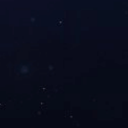
服务
米兰体育平台
Copyright ©
米兰体育官方网站
.