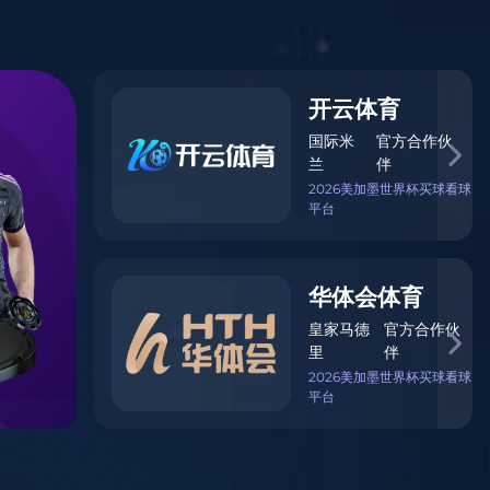
立即预约
联系米兰体育平台