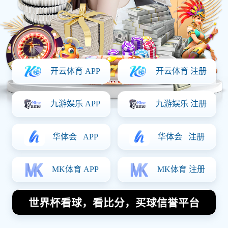
墨胜力对决西悉尼激战澳超赛场展现足球魅力与激情
2025-08-27 18:56:47
在澳大利亚超级联赛的激烈竞争中，墨尔本胜利与西悉尼流浪者的对
决无疑是最令人瞩目的焦点之一。两支球队不仅代表了各自城市的足
球文化，更在球场上展现出激烈的对抗和无尽的激情。本文将从四个
方面详细探讨这场比赛所体现出的足球魅力与激情，包括球队历史背
景、关键球员表现、战术分析以及球迷氛围。这些方面共同构成了墨
尔本胜利与西悉尼流浪者之间精彩绝伦的较量，充分展示了澳超联赛
独特的魅力。
1、球队历史背景
墨尔本胜利成立于2004年，是澳大利亚超级联赛中最成功的俱乐部
之一，拥有多项冠军荣誉。他们以强大的团队精神和顽强拼搏著称，
在澳超乃至国际赛事中屡次取得佳绩。作为一支老牌豪门，墨尔本胜
利积累了大量忠实球迷，他们为球队创造了良好的主场氛围。
相比之下，西悉尼流浪者于2012年成立，是一支相对年轻但迅速崛
起的球队。他们在短时间内便赢得了多个重要奖杯，并且凭借其极具
攻击性的打法吸引了一大批支持者。虽然历史较短，但他们不甘示