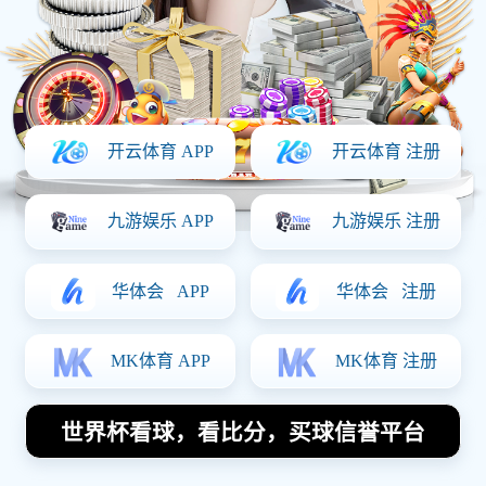
那西昂诺与独立的较量揭示了足球战术与团队精神的
精彩碰撞
2025-09-19 13:05:10
在全球足球的舞台上，战术与团队精神的结合一直是比赛胜负的关
键。而在那西昂诺与独立之间的对抗中，这一主题得到了生动的体
现。两队不仅展现了各自独特的战术风格，还通过团队协作展现出非
凡的竞技状态。这场较量不仅是技术与智慧的比拼，更是意志与信念
的碰撞。本文将从战术创新、团队协作、心理素质和历史背景四个方
面详细探讨这场比赛所揭示出的足球魅力。通过这些方面，我们可以
更深入地理解足球这项运动背后的复杂性，以及它对于球员和观众所
带来的震撼体验。
1、战术创新的重要性
在现代足球中，战术创新往往决定着比赛胜负的走向。在那西昂诺与
独立之间的较量中，两支球队都采用了不同寻常的战术安排，使得比
赛充满悬念。那西昂诺特别注重快速反击，通过前场高压逼抢迫使对
手犯错，从而赢得更多进攻机会。而独立则采取稳固防守为主，再伺
机反击，显示出其深厚的战术功底。