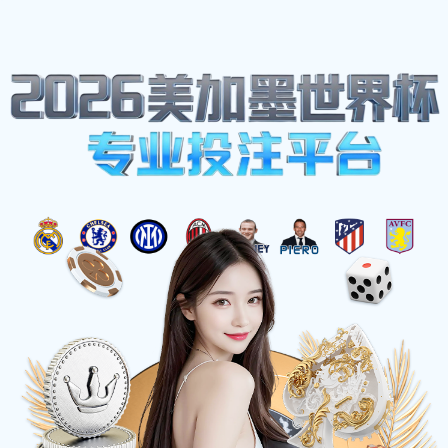
+15627833534
hcgvcsqo@outlook.com
体育明星
首页
体育明星