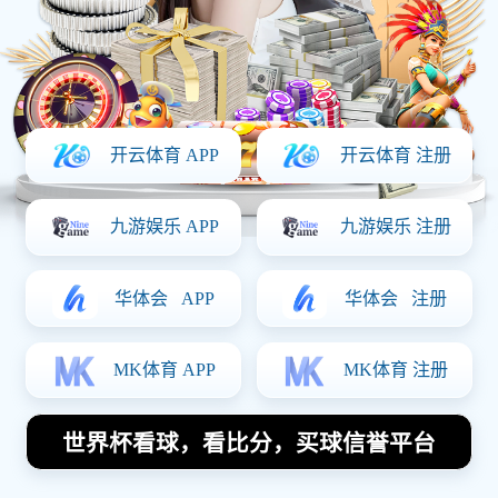
佳木斯足球明星的现状与未来发展潜力分析
2025-10-12 22:38:32
本文旨在深入分析佳木斯足球明星的现状与未来发展潜力。通过对佳
木斯地区足球运动的历史背景、当前球员的发展情况、青少年培养体
系以及市场影响力等方面进行详细探讨，揭示出佳木斯足球明星在国
内外舞台上的表现及其面临的机遇与挑战。我们将首先回顾佳木斯的
足球发展历程，了解目前涌现出的优秀球员，并进一步探讨青训的重
要性，最后分析市场环境对这些球员未来发展的影响。通过这几个方
面的综合分析，我们希望能够展望佳木斯足球明星在未来的发展方向
及其潜力。
1、佳木斯足球发展的历史沿革
佳木斯作为黑龙江省的重要城市，在足球发展上有着悠久的历史。从
上世纪八九十年代开始，随着国家对体育事业的重视和资金投入增
加，佳木斯逐渐形成了较为完善的足球文化氛围。地方政府积极推动
校园足球活动，使得更多年轻人参与到这项运动中来。
进入新世纪后，随着职业联赛的发展和各类杯赛的举办，佳木斯也涌
现出了一批优秀的本土球队。这些球队不仅在省内赛事中崭露头角，