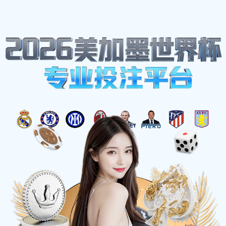
+15627833534
hcgvcsqo@outlook.com
体育明星
首页
体育明星