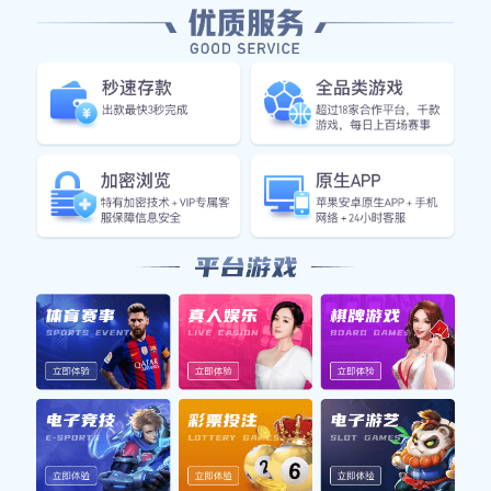
还曾多次参与全国性的比赛，为当地培养了一大批优秀人才。同时，
这段时期也是众多年轻球员走向更高舞台的重要阶段。
然而，由于种种原因，如经济支持不足、缺乏专业教练等问题，导致
一些有潜力的球员未能得到应有的发展机会。因此，在总结过去经验
教训后，如何提升地区内足球水平成为当前亟待解决的问题。