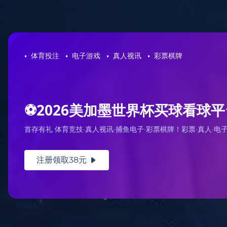
+15627833534
hcgvcsqo@outlook