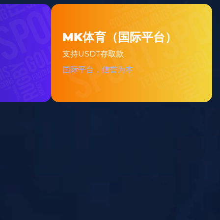
员所具
如何吸
起到的
国足球
导航
知道米兰体育
体育热点
便展现
体育明星
这些成
集团服务
联系米兰体育平台
现出了
这种内