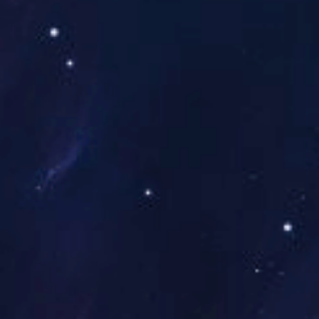
长，这进一步增强了他的公众形象。在地铁广告中，他传达的一
己的梦想，也让人们看到了体育明星应有的社会责任感。这些都
容往往能够直接影响到乘客尤其是年轻人的思想观念。在这方面