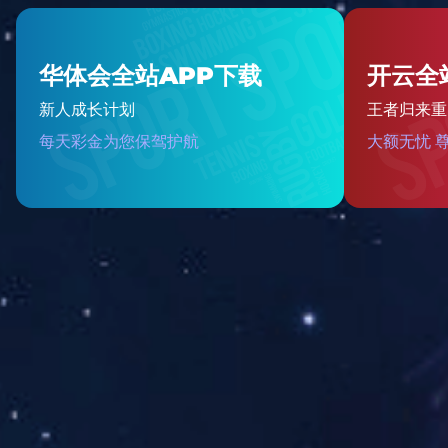
地铁广告中足球明星杨晨的魅力与影响力
2025-10-26 09:05:21
本文将对足球明星杨晨在地铁广告中的魅力与
备的个人魅力，如何通过其职业生涯塑造了公
引广大年轻人的关注。此外，文章还将探讨杨
积极作用。最后，通过综合以上几个方面，我
文化的发展提供新的思考。
1、杨晨的个人魅力
作为中国足球历史上的一位杰出代表，杨晨以
出对足球的热爱，在多年的职业生涯中，他不
就使得他的个人形象在公众眼中变得更加立体
除了卓越的球技，杨晨的人格魅力同样不可忽
良好的体育道德和职业操守。这种优秀品质，
涵深刻而又真实，让许多人愿意追随和崇拜。