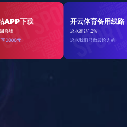
探讨
影响力进行全面探讨。首先，文章将分析杨晨作为一名足球运动
众形象。其次，我们将讨论他在广告中传递的价值观和正能量，
晨的商业价值及其对品牌推广的重要性，以及他在社会活动中所
们将总结杨晨在地铁广告中展示出的独特魅力与深远影响，为中
其出色的球技和坚韧不拔的精神赢得了无数球迷的喜爱。他从小
仅为国家队贡献了重要力量，还在俱乐部层面取得了诸多荣誉。
和丰富。
视。他始终保持谦逊低调，不论是在比赛场上还是生活中，都展
使得他不仅是一名成功运动员，更是一位值得尊敬的人物。他的