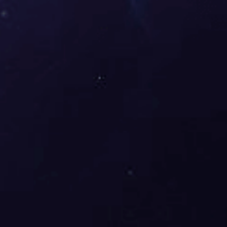
从个人魅
反映出
建设。
其是足
多优秀