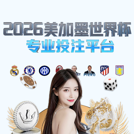
+15627833534
hcgvcsqo@outlook.com
体育明星
首页
体育明星