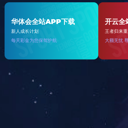
拜仁再胜多特跌至次席德甲领跑优势扩大
2025-04-14 19:11:29
德甲联赛如火如荼地进行着，拜仁慕尼黑在本
不仅巩固了他们在积分榜上的领跑地位，还进
次席，德甲冠军争夺战出现了新的变化。
本场比赛，拜仁面对实力不俗的对手，开场就
练的战术布置也非常到位。拜仁的锋线组合犀利
分锁定了胜局，为接下来的赛程奠定了信心。
在拜仁胜利的多特蒙德的比赛却并不顺利。他
键时刻屡屡失误，最终以1-2败北。这场意外
持强劲的势头，但这场失利无疑对球队士气产