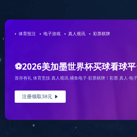
+15627833534
hcgvcsqo@outlook