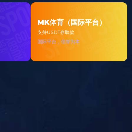
，拜仁
首跌至
导航
，主教
0的比
知道米兰体育
体育热点
准，关
体育明星
一直保
集团服务
联系米兰体育平台