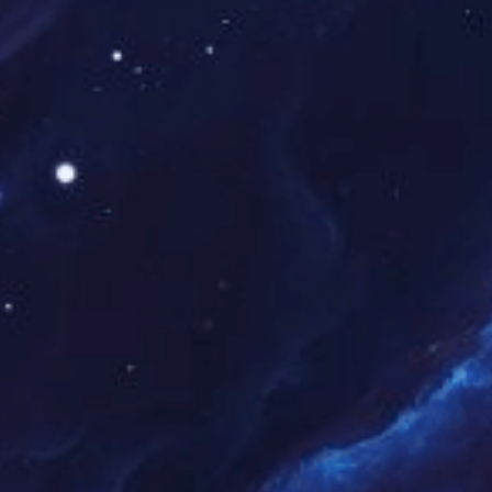
具备了足够的深度和应对能力，这也是他们能够在赛季末尾继续
线上，几位主力球员的默契配合使得拜仁的进攻体系更加流畅，
的防守压力。而在防守端，拜仁的后卫线表现同样出色，几次关
。
然他们在赛季初期展现出了强劲的冲击力，但随着赛季的深入，
调整的不到位、以及心理上的波动，都成为了制约他们冲击冠军
，但要想重新夺回榜首，多特必须尽快找到解决问题的办法。
拜仁的霸主地位。要想在与拜仁的较量中获胜，他们必须在细节
队需要加强自信心的建设，以应对接下来的高压比赛。
的格局更加清晰。拜仁在积分榜上稳坐榜首，多特蒙德则需要重
最终谁能问鼎德甲，这个赛季注定充满激烈的竞争和惊心动魄的
疑为他们赢得了更多的信心。下一轮比赛，拜仁能否继续保持胜