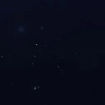
Copyright ©
米兰体育官方网站
.