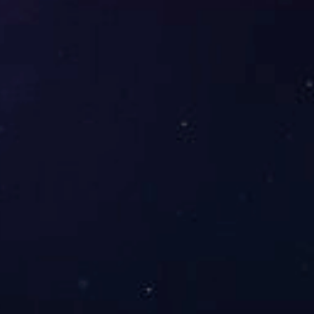
网站地图
XML
米兰体育
热点
明星
服务
米兰体育平台