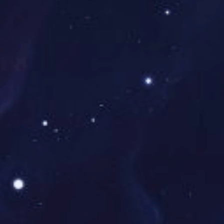
的表现。
士气来看，墨西哥作为南美洲足球劲旅，自然不会缺乏自信，而
此，在比赛前夕，两支球队都处于一种积极向上的氛围中。
往决定着比赛结果。在墨西哥阵中，多名明星球员如洛萨诺和吉
和默契配合，可以瞬间改变比赛走势。此外，中场核心阿尔瓦雷
节奏，是整个球队运转的重要枢纽。
人才，比如基恩和大卫等年轻前锋。这些小将在快速反击时具有
此外，中场的哈珀作为连接前后场的重要环节，其传递精准程度
自关键球员来站出来发光发热。谁能充分发挥自身优势，将直接