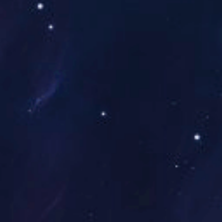
更是心理层面的博弈。墨西哥球员普遍承受着更高的期待，而加
在比赛中发挥重要作用。
现相当稳定，球队整体状态良好。他们不仅保持了连胜纪录，还
，主教练针对加拿大战术特点进行了详细研究，以确保应对得当
瞩目，他们成功晋级金杯赛，并展示出不错的竞技状态。球队年
种结合使得他们具备了一定的竞争力。不过，加拿大能否保持这