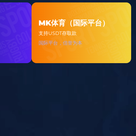
轮，也
断进
关键球
导航
知道米兰体育
高效的
体育热点
以找到
体育明星
集团服务
验丰富
联系米兰体育平台