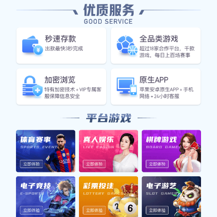
同时，需要注意的是，两队在战术上的演变也会影响交锋结果。近年
来，VPS华沙通过引入新教练和年轻球员，不断提升自身实力，而赫
尔辛基则持续保持其一贯强势。因此，双方在心态、战术调整等方面
都可能成为关键因素。