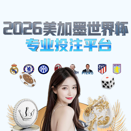
+15627833534
hcgvcsqo@outlook.com
体育热点
首页
体育热点