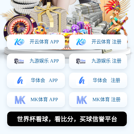
赛后分析：深圳足球队与北京足球队的心理素质对比
与影响探讨
2025-10-11 15:24:55
本文将对深圳足球队与北京足球队在比赛后的心理素质进行深入分
析。通过探讨两支球队在比赛中展现的心理特征，文章将从四个方面
进行详细阐述：一是心理素质的基本概念及其重要性；二是比赛压力
对球员心理状态的影响；三是球队文化和团队合作对心理素质的促进
作用；四是教练角色与领导力在提升心理素质中的关键作用。最后，
结合赛后分析，总结两队的心理素质差异及其对比赛结果的影响，为
今后的训练和管理提供参考。
1、心理素质的重要性
心理素质通常指个体在面对压力、挫折或挑战时所表现出的稳定性和
适应能力。在足球比赛中，尤其是在高强度、高压力的环境下，良好
的心理素质被认为是球员能否发挥正常水平的重要因素之一。深圳球
队与北京队在这方面存在显著差异，这直接影响了他们在赛场上的表
现。
对于深圳足球队来说，近年来经历了一系列起伏不定的成绩，这使得