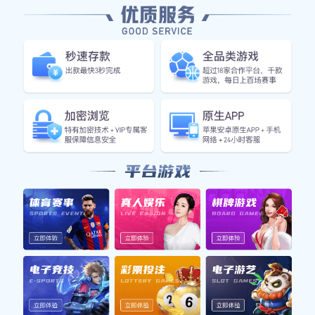
球队成员面临较大的心理负担。而北京足球队相对稳定的战绩则为球
员们提供了更多信心，使他们能够更从容地面对比赛。因此，在相同
条件下，北京队往往能够保持更好的竞技状态。
此外，良好的心理素质不仅体现在个体层面，也体现在团队层面。一
个拥有积极心态和强大意志力的团队，能够有效抵御外界压力，从而