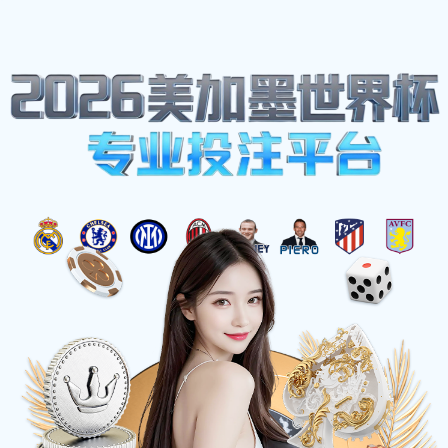
+15627833534
hcgvcsqo@outlook.com
体育热点
首页
体育热点