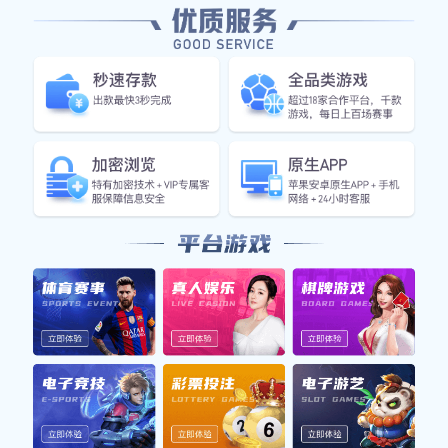
此外，语言艺术也在取名过程中发挥着重要作用。通过音韵学和修辞
手法，可以创造出更加动听且富有表现力的名字。例如，有人称赞巴
西球星内马尔为“闪电”，这个昵称不仅形象生动，还展现了他速度快
如闪电的特点。在这种情况下，名字不仅是身份标签，更是一种艺术
表达。