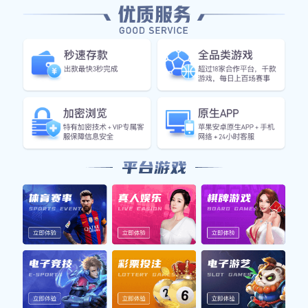
谦逊的人格魅力也深深吸引了朱婷。对朱婷来说，梅西身上的那种不
懈追求卓越、勇于挑战自我的精神，非常值得学习。同时，她也常常
借鉴梅西在比赛中的冷静与果断，以此来提升自己的竞技状态。
C罗则以其强大的身体素质和刻苦训练著称，这让朱婷明白了体能训
练的重要性，以及如何通过科学的方法来提高自己的竞技水平。C罗